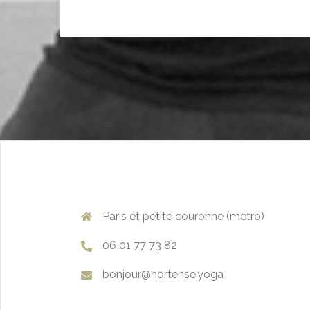
Paris et petite couronne (métro)
06 01 77 73 82
bonjour@hortense.yoga